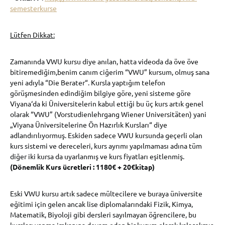
semesterkurse
Lütfen Dikkat:
Zamanında VWU kursu diye anılan, hatta videoda da öve öve
bitiremediğim,benim canım ciğerim “VWU” kursum, olmuş sana
yeni adıyla “Die Berater“. Kursla yaptığım telefon
görüşmesinden edindiğim bilgiye göre, yeni sisteme göre
Viyana‘da ki Üniversitelerin kabul ettiği bu üç kurs artık genel
olarak “VWU” (Vorstudienlehrgang Wiener Universitäten) yani
„Viyana Üniversitelerine Ön Hazırlık Kursları“ diye
adlandırılıyormuş. Eskiden sadece VWU kursunda geçerli olan
kurs sistemi ve dereceleri, kurs ayrımı yapılmaması adına tüm
diğer iki kursa da uyarlanmış ve kurs fiyatları eşitlenmiş.
(Dönemlik Kurs ücretleri : 1180€ + 20€kitap)
Eski VWU kursu artık sadece mültecilere ve buraya üniversite
eğitimi için gelen ancak lise diplomalarındaki Fizik, Kimya,
Matematik, Biyoloji gibi dersleri sayılmayan öğrencilere, bu