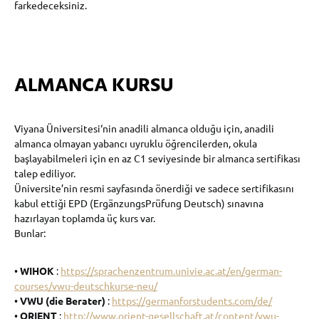
farkedeceksiniz.
ALMANCA KURSU
Viyana Üniversitesi‘nin anadili almanca olduğu için, anadili
almanca olmayan yabancı uyruklu öğrencilerden, okula
başlayabilmeleri için en az C1 seviyesinde bir almanca sertifikası
talep ediliyor.
Üniversite’nin resmi sayfasında önerdiği ve sadece sertifikasını
kabul ettiği EPD (ErgänzungsPrüfung Deutsch) sınavına
hazırlayan toplamda üç kurs var.
Bunlar:
•
WIHOK
:
https://sprachenzentrum.univie.ac.at/en/german-
courses/vwu-deutschkurse-neu/
•
VWU (die Berater)
:
https://germanforstudents.com/de/
•
ORIENT
:
http://www.orient-gesellschaft.at/content/vwu-