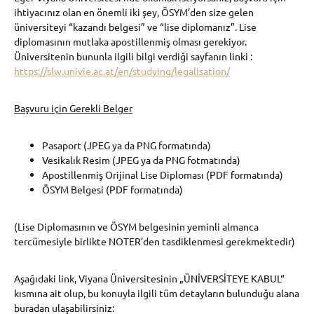
ihtiyacınız olan en önemli iki şey, ÖSYM’den size gelen
üniversiteyi “kazandı belgesi” ve “lise diplomanız”. Lise
diplomasının mutlaka apostillenmiş olması gerekiyor.
Üniversitenin bununla ilgili bilgi verdiği sayfanın linki :
https://slw.univie.ac.at/en/studying/legalisation/
Başvuru için Gerekli Belger
Pasaport (JPEG ya da PNG formatında)
Vesikalık Resim (JPEG ya da PNG fotmatında)
Apostillenmiş Orijinal Lise Diploması (PDF formatında)
ÖSYM Belgesi (PDF formatında)
(Lise Diplomasının ve ÖSYM belgesinin yeminli almanca
tercümesiyle birlikte NOTER’den tasdiklenmesi gerekmektedir)
Aşağıdaki link, Viyana Üniversitesinin „ÜNİVERSİTEYE KABUL“
kısmına ait olup, bu konuyla ilgili tüm detayların bulunduğu alana
buradan ulaşabilirsiniz: