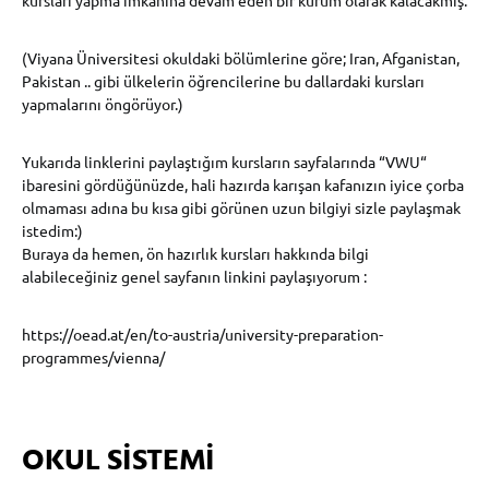
kursları yapma imkanına devam eden bir kurum olarak kalacakmış.
(Viyana Üniversitesi okuldaki bölümlerine göre; Iran, Afganistan,
Pakistan .. gibi ülkelerin öğrencilerine bu dallardaki kursları
yapmalarını öngörüyor.)
Yukarıda linklerini paylaştığım kursların sayfalarında “VWU“
ibaresini gördüğünüzde, hali hazırda karışan kafanızın iyice çorba
olmaması adına bu kısa gibi görünen uzun bilgiyi sizle paylaşmak
istedim:)
Buraya da hemen, ön hazırlık kursları hakkında bilgi
alabileceğiniz genel sayfanın linkini paylaşıyorum :
https://oead.at/en/to-austria/university-preparation-
programmes/vienna/
OKUL SİSTEMİ