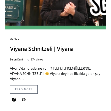
GENEL
Viyana Schnitzeli | Viyana
Selen Kunt
2,7K views
Viyana’da nerede, ne yenir? Tabi ki „FIGLMÜLLER’DE,
VİYANA SCHNİTZELİ“ !
Viyana deyince ilk akla gelen şey
Viyana…
READ MORE