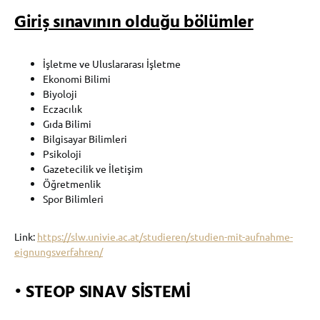
Giriş sınavının olduğu bölümler
İşletme ve Uluslararası İşletme
Ekonomi Bilimi
Biyoloji
Eczacılık
Gıda Bilimi
Bilgisayar Bilimleri
Psikoloji
Gazetecilik ve İletişim
Öğretmenlik
Spor Bilimleri
Link:
https://slw.univie.ac.at/studieren/studien-mit-aufnahme-
eignungsverfahren/
•
STEOP SINAV SİSTEMİ