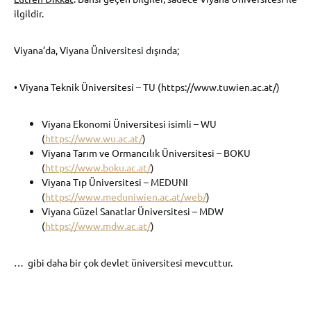
ilgildir.
Viyana’da, Viyana Üniversitesi dışında;
• Viyana Teknik Üniversitesi – TU (https://www.tuwien.ac.at/)
Viyana Ekonomi Üniversitesi isimli – WU
(
https://www.wu.ac.at/
)
Viyana Tarım ve Ormancılık Üniversitesi – BOKU
(
https://www.boku.ac.at/
)
Viyana Tıp Üniversitesi – MEDUNI
(
https://www.meduniwien.ac.at/web/
)
Viyana Güzel Sanatlar Üniversitesi – MDW
(
https://www.mdw.ac.at/
)
… gibi daha bir çok devlet üniversitesi mevcuttur.