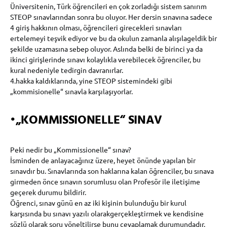
Üniversitenin, Türk öğrencileri en çok zorladığı sistem sanırım
STEOP sınavlarından sonra bu oluyor. Her dersin sınavına sadece
4 giriş hakkının olması, öğrencileri girecekleri sınavları
ertelemeyi teşvik ediyor ve bu da okulun zamanla alışılageldik bir
şekilde uzamasına sebep oluyor. Aslında belki de birinci ya da
ikinci girişlerinde sınavı kolaylıkla verebilecek öğrenciler, bu
kural nedeniyle tedirgin davranırlar.
4.hakka kaldıklarında, yine STEOP sistemindeki gibi
„kommisionelle“ sınavla karşılaşıyorlar.
•
„KOMMISSIONELLE“ SINAV
Peki nedir bu „Kommissionelle“ sınav?
İsminden de anlayacağınız üzere, heyet önünde yapılan bir
sınavdır bu. Sınavlarında son haklarına kalan öğrenciler, bu sınava
girmeden önce sınavın sorumlusu olan Profesör ile iletişime
geçerek durumu bildirir.
Öğrenci, sınav günü en az iki kişinin bulunduğu bir kurul
karşısında bu sınavı yazılı olarakgerçekleştirmek ve kendisine
sözlü olarak soru yöneltilirse bunu cevaplamak durumundadır.