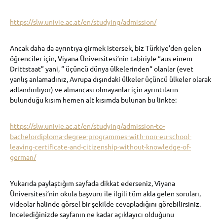
https://slw.univie.ac.at/en/studying/admission/
Ancak daha da ayrıntıya girmek istersek, biz Türkiye’den gelen
öğrenciler için, Viyana Üniversitesi’nin tabiriyle “aus einem
Drittstaat” yani, “ üçüncü dünya ülkelerinden“ olanlar (evet
yanlış anlamadınız, Avrupa dışındaki ülkeler üçüncü ülkeler olarak
adlandırılıyor) ve almancası olmayanlar için ayrıntıların
bulunduğu kısım hemen alt kısımda bulunan bu linkte:
https://slw.univie.ac.at/en/studying/admission-to-
bachelordiploma-degree-programmes-with-non-eu-school-
leaving-certificate-and-citizenship-without-knowledge-of-
german/
Yukarıda paylaştığım sayfada dikkat ederseniz, Viyana
Üniversitesi’nin okula başvuru ile ilgili tüm akla gelen soruları,
videolar halinde görsel bir şekilde cevapladığını görebilirsiniz.
Incelediğinizde sayfanın ne kadar açıklayıcı olduğunu