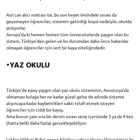
Asıl can alıcı noktası ise, bu son heyet önündeki sınavı da
geçemeyen öğrenciler, sistemin getirdiği koşul nedeiyle, okulda
atılıyorlar.
Avrupa’da ki hemen hemen tüm üniversitelerde yaygın olan bu
sistem, Türkiye’den gelen ve bu durumdan daha önce haberdar
olmayan öğrenciler için sert bir kaya niteliğindedir.
•
YAZ OKULU
Türkiye’de epey yaygın olan yaz okulu sisteminin, Avusturya’da
olmaması kulağa her ne kadar güzel gelse de aslında sisteme
alışıncaya kadar kaybettikleri vakti telafi etmek isteyen
öğrenciler için ciddi bir kayıp.
Ama bunun yanı sıra bir dersin sınavı sene içerisinde 3 ya da 4 kez
(hatta belki daha fazla) gerçekleşebiliyor.
Lütfen Dikkat
: Bahsi geçen bilgiler, sadece Viyana Üniversitesi ile