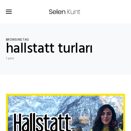
BROWSING TAG
hallstatt turları
1 post